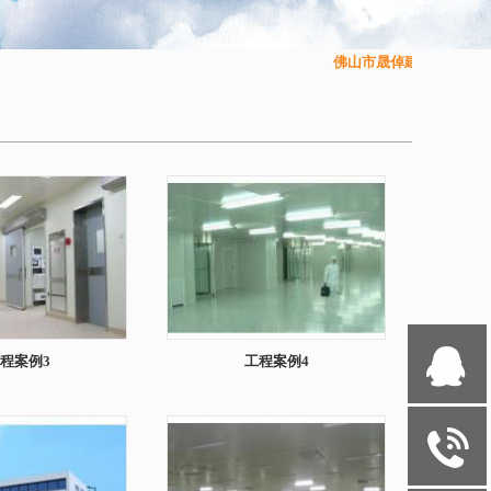
佛山市晟倬建材有限公司
Q
程案例3
工程案例4
y