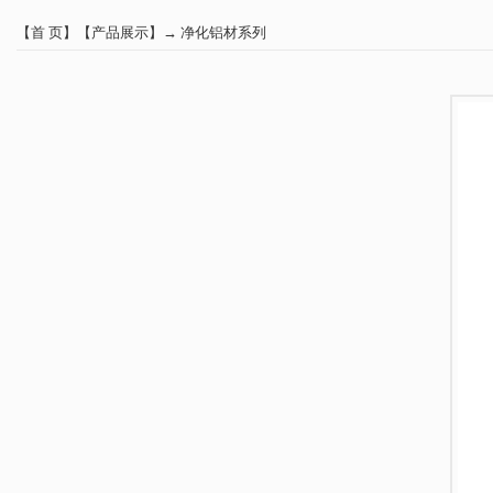
【
首 页
】【
产品展示
】→
净化铝材系列