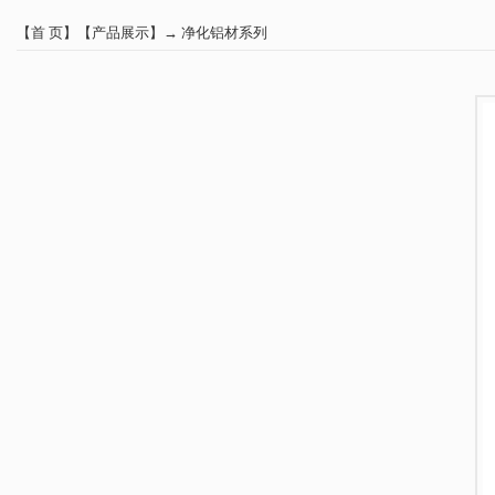
【
首 页
】【
产品展示
】→
净化铝材系列