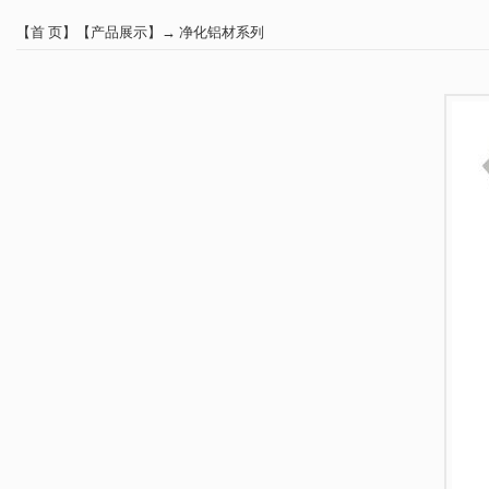
【
首 页
】【
产品展示
】→
净化铝材系列