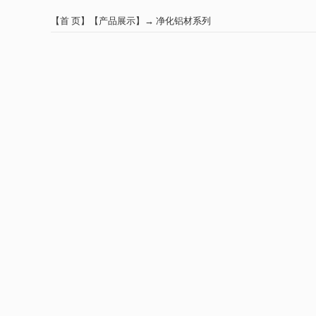
【
首 页
】【
产品展示
】→
净化铝材系列